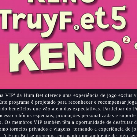
a VIP' da Hum Bet oferece uma experiência de jogo exclusiv
ste programa é projetado para reconhecer e recompensar jogad
ndo benefícios que vão além das expectativas. Participar do 
 acesso a bônus especiais, promoções personalizadas e suporte 
rio. Os membros VIP também têm a oportunidade de desfrutar d
omo torneios privados e viagens, tornando a experiência de j
. A Hum Bet se preocupa em manter um ambiente de jogo segu