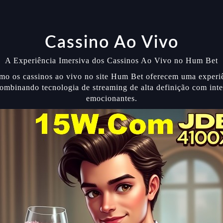
Cassino Ao Vivo
A Experiência Imersiva dos Cassinos Ao Vivo no Hum Bet
mo os cassinos ao vivo no site Hum Bet oferecem uma experiê
ombinando tecnologia de streaming de alta definição com inte
emocionantes.