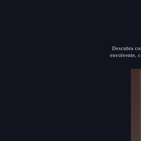
Descubra co
envolvente, c