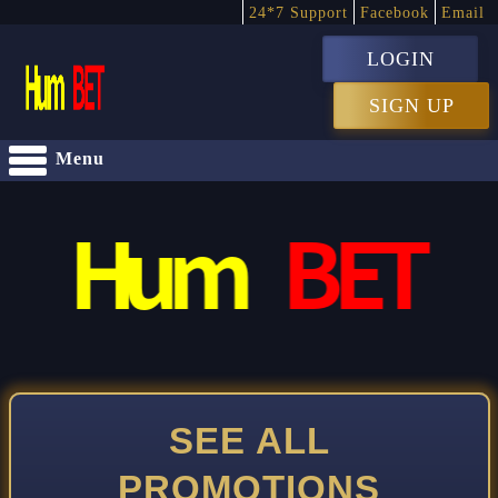
24*7 Support
Facebook
Email
LOGIN
SIGN UP
Menu
SEE ALL
PROMOTIONS