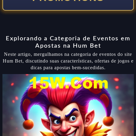
Explorando a Categoria de Eventos em
Apostas na Hum Bet
Neste artigo, mergulhamos na categoria de eventos do site
Hum Bet, discutindo suas características, ofertas de jogos e
dicas para apostas bem-sucedidas.