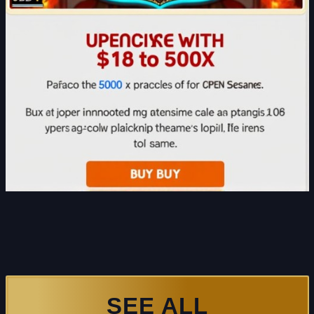
SEE ALL