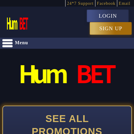
24*7 Support
Facebook
Email
LOGIN
SIGN UP
Menu
SEE ALL
PROMOTIONS