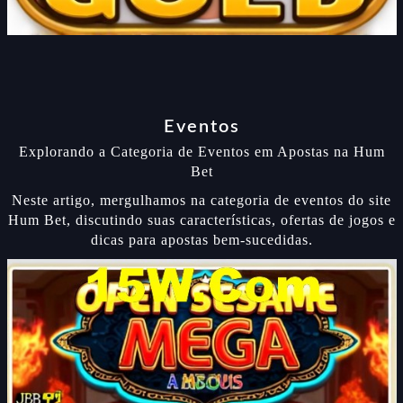
Eventos
Explorando a Categoria de Eventos em Apostas na Hum
Bet
Neste artigo, mergulhamos na categoria de eventos do site
Hum Bet, discutindo suas características, ofertas de jogos e
dicas para apostas bem-sucedidas.