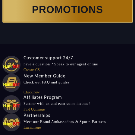
PROMOTIONS
Customer support 24/7
have a question ? Speak to our agent online
Contact CS
New Member Guide
Check out FAQ and guides
Check now
Affiliates Program
Partner with us and earn some income!
Find Out more
Partnerships
Meet our Brand Ambassadors & Sports Partners
Learnt more