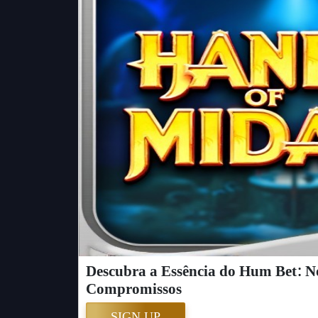
Descubra a Essência do Hum Bet: No
Compromissos
SIGN UP