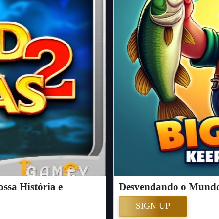
ssa História e
Desvendando o Mundo 
SIGN UP