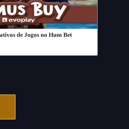
ativos de Jogos no Hum Bet