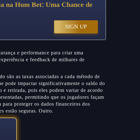
ia na Hum Bet: Uma Chance de
SIGN UP
urança e performance para criar uma
xperiência e feedback de milhares de
do são as taxas associadas a cada método de
e pode impactar significativamente o saldo do
 e retirada, pois eles podem variar de acordo
resentadas, permitindo que os jogadores façam
 para proteger os dados financeiros dos
es estão seguras. Outro.