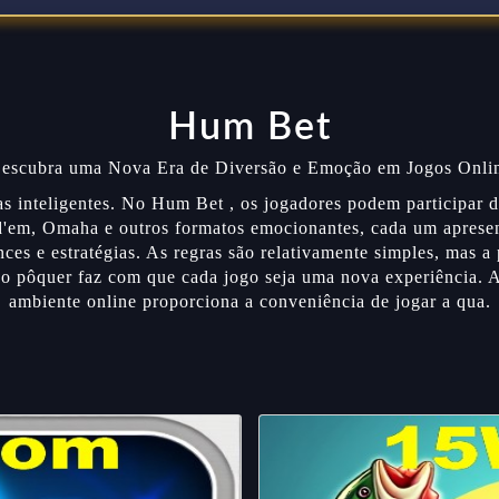
Hum Bet
escubra uma Nova Era de Diversão e Emoção em Jogos Onli
tas inteligentes. No Hum Bet , os jogadores podem participar 
'em, Omaha e outros formatos emocionantes, cada um aprese
nces e estratégias. As regras são relativamente simples, mas a
do pôquer faz com que cada jogo seja uma nova experiência. 
ambiente online proporciona a conveniência de jogar a qua.