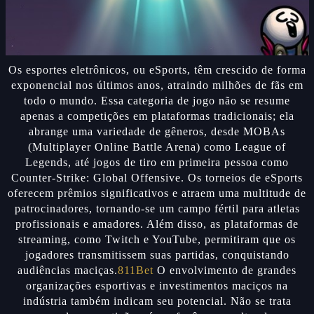
Os esportes eletrônicos, ou eSports, têm crescido de forma
exponencial nos últimos anos, atraindo milhões de fãs em
todo o mundo. Essa categoria de jogo não se resume
apenas a competições em plataformas tradicionais; ela
abrange uma variedade de gêneros, desde MOBAs
(Multiplayer Online Battle Arena) como League of
Legends, até jogos de tiro em primeira pessoa como
Counter-Strike: Global Offensive. Os torneios de eSports
oferecem prêmios significativos e atraem uma multitude de
patrocinadores, tornando-se um campo fértil para atletas
profissionais e amadores. Além disso, as plataformas de
streaming, como Twitch e YouTube, permitiram que os
jogadores transmitissem suas partidas, conquistando
audiências maciças.
811Bet
O envolvimento de grandes
organizações esportivas e investimentos maciços na
indústria também indicam seu potencial. Não se trata