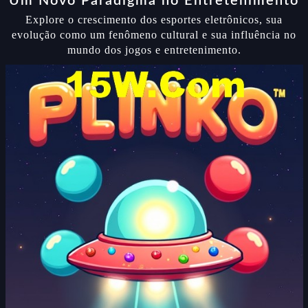
Um Novo Paradigma no Entretenimento
Explore o crescimento dos esportes eletrônicos, sua
evolução como um fenômeno cultural e sua influência no
mundo dos jogos e entretenimento.