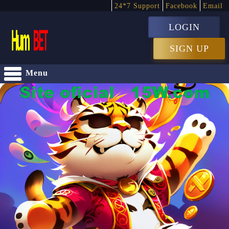
24*7 Support
Facebook
Email
LOGIN
SIGN UP
Menu