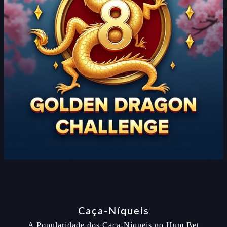
Caça-Níqueis
A Popularidade dos Caça-Níqueis no Hum Bet