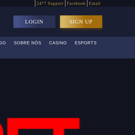
24*7 Support
Facebook
Email
LOGIN
SIGN UP
GO
SOBRE NÓS
CASINO
ESPORTS