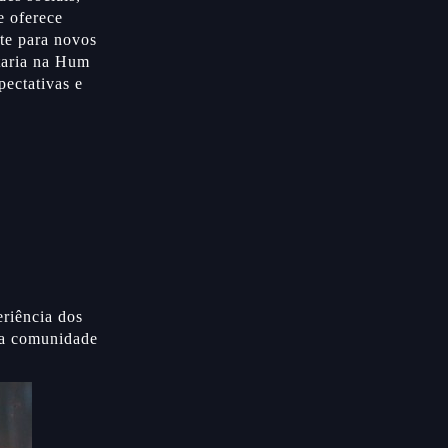
e oferece
te para novos
taria na Hum
pectativas e
riência dos
ma comunidade