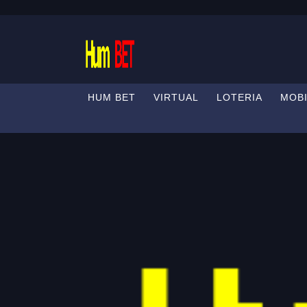
HUM BET
VIRTUAL
LOTERIA
MOBI