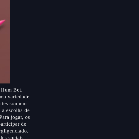
s Hum Bet,
uma variedade
antes sonhem
m a escolha de
ara jogar, os
articipar de
egligenciado,
des sociais,