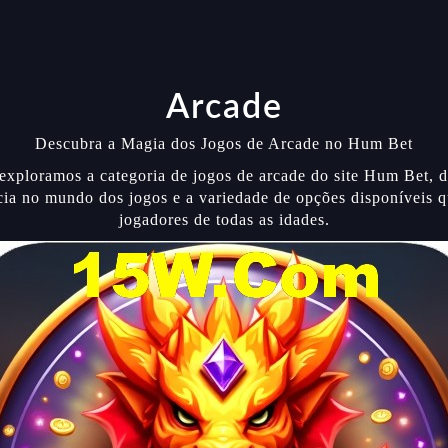
Arcade
Descubra a Magia dos Jogos de Arcade no Hum Bet
 exploramos a categoria de jogos de arcade do site Hum Bet, 
ia no mundo dos jogos e a variedade de opções disponíveis 
jogadores de todas as idades.