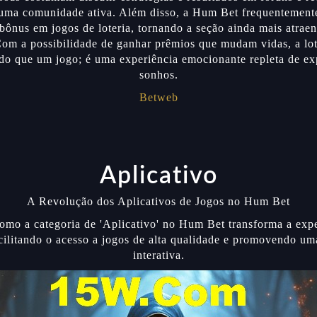
uma comunidade ativa. Além disso, a Hum Bet frequentement
bônus em jogos de loteria, tornando a seção ainda mais atraen
Com a possibilidade de ganhar prêmios que mudam vidas, a lo
do que um jogo; é uma experiência emocionante repleta de ex
sonhos.
Betweb
Aplicativo
A Revolução dos Aplicativos de Jogos no Hum Bet
omo a categoria de 'Aplicativo' no Hum Bet transforma a expe
acilitando o acesso a jogos de alta qualidade e promovendo u
interativa.