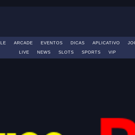
LE
ARCADE
EVENTOS
DICAS
APLICATIVO
JO
LIVE
NEWS
SLOTS
SPORTS
VIP