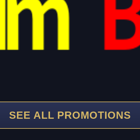
SEE ALL PROMOTIONS