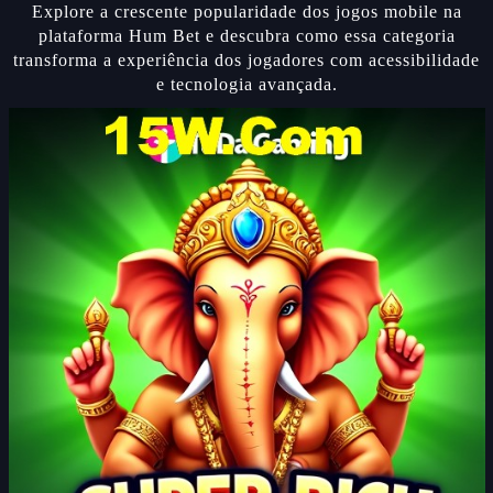
Explore a crescente popularidade dos jogos mobile na
plataforma Hum Bet e descubra como essa categoria
transforma a experiência dos jogadores com acessibilidade
e tecnologia avançada.