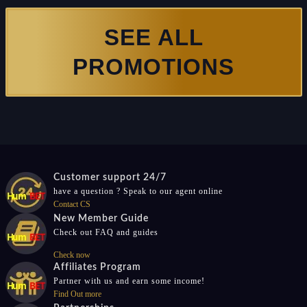
SEE ALL
PROMOTIONS
Customer support 24/7
have a question ? Speak to our agent online
Contact CS
New Member Guide
Check out FAQ and guides
Check now
Affiliates Program
Partner with us and earn some income!
Find Out more