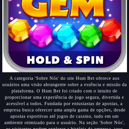
A categoria 'Sobre Nós' do site Hum Bet oferece aos
usuários uma visão abrangente sobre a essência e missão da
plataforma. O Hum Bet foi criado com o intuito de
proporcionar uma experiência de jogo segura, divertida e
acessível a todos. Fundada por entusiastas de apostas, a
empresa busca oferecer uma ampla gama de opções, desde
apostas esportivas até jogos de cassino, tudo em um
ambiente otimizado para o usuário. Na seção 'Sobre Nós',
os visitantes podem explorar a história da empresa, seus