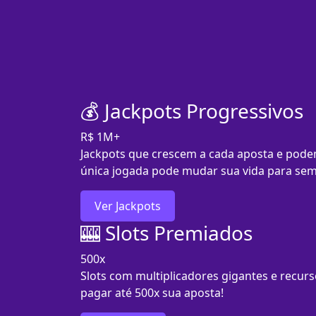
💰 Jackpots Progressivos
R$ 1M+
Jackpots que crescem a cada aposta e pod
única jogada pode mudar sua vida para sem
Ver Jackpots
🎰 Slots Premiados
500x
Slots com multiplicadores gigantes e recur
pagar até 500x sua aposta!