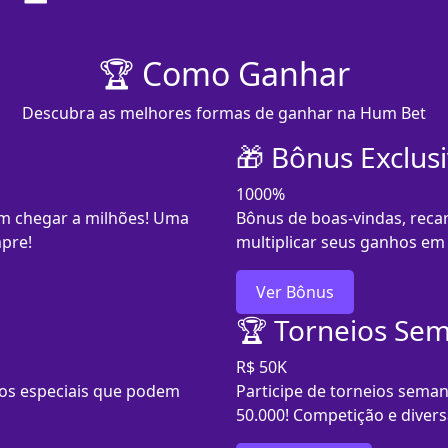
🏆 Como Ganhar
Descubra as melhores formas de ganhar na Hum Bet
🎁 Bônus Exclus
1000%
em chegar a milhões! Uma
Bônus de boas-vindas, rec
pre!
multiplicar seus ganhos em
Ver Bônus
🏆 Torneios Se
R$ 50K
sos especiais que podem
Participe de torneios sema
50.000! Competição e divers