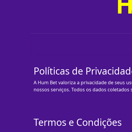
Políticas de Privacida
A Hum Bet valoriza a privacidade de seus u
nossos serviços. Todos os dados coletados s
Termos e Condições