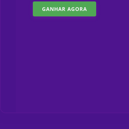
GANHAR AGORA