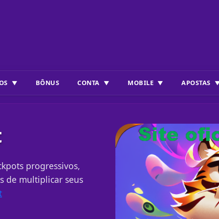
OS
BÔNUS
CONTA
MOBILE
APOSTAS
t
ckpots progressivos,
 de multiplicar seus
t