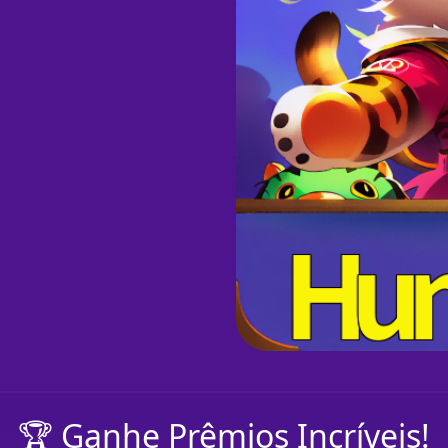
🏆 Ganhe Prêmios Incríveis!