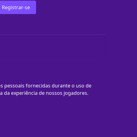
Registrar-se
s pessoais fornecidas durante o uso de
ua da experiência de nossos jogadores.