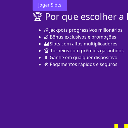
Jogar Slots
🏆 Por que escolher a
💰 Jackpots progressivos milionários
🎁 Bônus exclusivos e promoções
🎰 Slots com altos multiplicadores
🏆 Torneios com prêmios garantidos
📱 Ganhe em qualquer dispositivo
🎯 Pagamentos rápidos e seguros