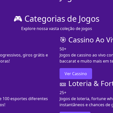
🎮 Categorias de Jogos
Explore nossa vasta coleção de jogos
🎯 Cassino Ao V
50+
ogressivos, giros grátis e
Jogos de cassino ao vivo com
oras!
baccarat e muito mais em t
Ver Cassino
🎫 Loteria & Fo
25+
e 100 esportes diferentes
Jogos de loteria, fortune w
os!
instantâneos e chances de 