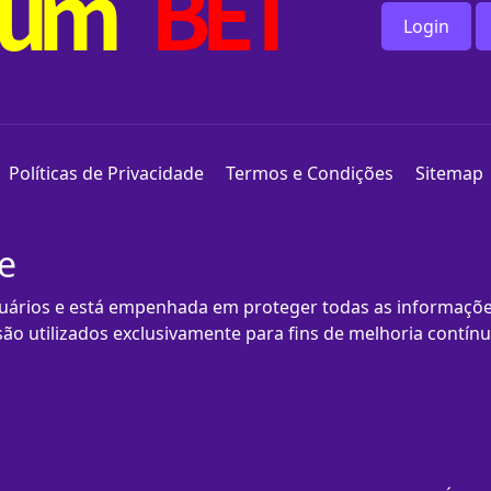
Login
Políticas de Privacidade
Termos e Condições
Sitemap
de
suários e está empenhada em proteger todas as informaçõe
ão utilizados exclusivamente para fins de melhoria contín