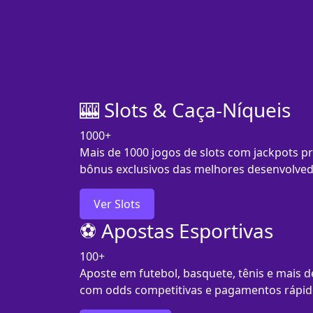
🎰 Slots & Caça-Níqueis
1000+
Mais de 1000 jogos de slots com jackpots pr
bônus exclusivos das melhores desenvolved
Ver Slots
⚽ Apostas Esportivas
100+
Aposte em futebol, basquete, tênis e mais d
com odds competitivas e pagamentos rápid