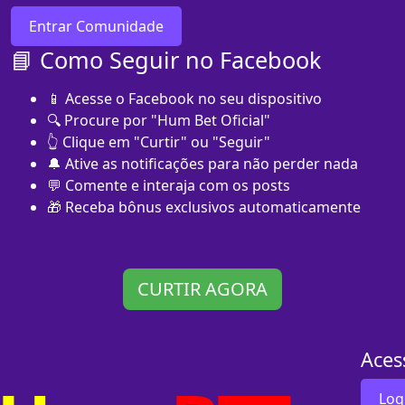
Entrar Comunidade
📘 Como Seguir no Facebook
📱 Acesse o Facebook no seu dispositivo
🔍 Procure por "Hum Bet Oficial"
👆 Clique em "Curtir" ou "Seguir"
🔔 Ative as notificações para não perder nada
💬 Comente e interaja com os posts
🎁 Receba bônus exclusivos automaticamente
CURTIR AGORA
Aces
Log