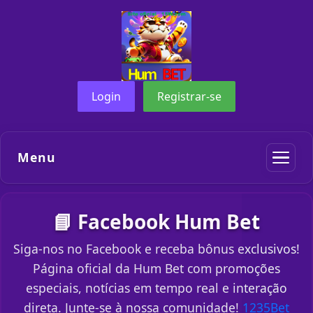
Login
Registrar-se
Menu
📘 Facebook Hum Bet
Siga-nos no Facebook e receba bônus exclusivos!
Página oficial da Hum Bet com promoções
especiais, notícias em tempo real e interação
direta. Junte-se à nossa comunidade!
1235Bet