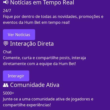
📢 Notícias em Tempo Real
24/7
Fique por dentro de todas as novidades, promoções e
eventos da Hum Bet em tempo real!
Ver Notícias
💬 Interação Direta
Chat
Comente, curta e compartilhe posts, interaja
diretamente com a equipe da Hum Bet!
Interagir
👥 Comunidade Ativa
5000+
Junte-se a uma comunidade ativa de jogadores e
compartilhe experiências!