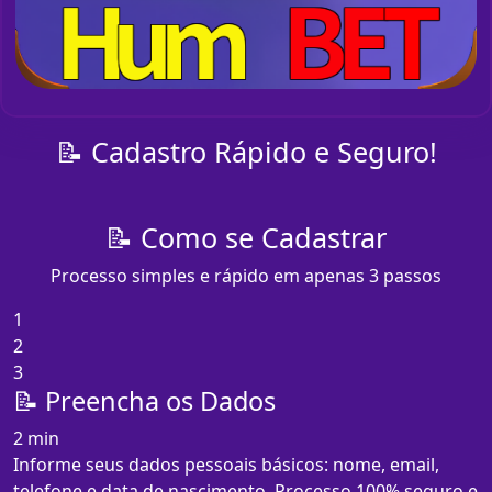
📝 Cadastro Rápido e Seguro!
📝 Como se Cadastrar
Processo simples e rápido em apenas 3 passos
1
2
3
📝 Preencha os Dados
2 min
Informe seus dados pessoais básicos: nome, email,
telefone e data de nascimento. Processo 100% seguro e