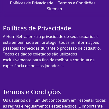
Políticas de Privacidade
Termos e Condições
Sitemap
Políticas de Privacidade
A Hum Bet valoriza a privacidade de seus usuários e
está empenhada em proteger todas as informações
pessoais fornecidas durante o processo de cadastro.
Todos os dados coletados são utilizados
exclusivamente para fins de melhoria contínua da
experiência de nossos jogadores.
Termos e Condições
Os usuários da Hum Bet concordam em respeitar todas
as regras e regulamentos estabelecidos. É importante