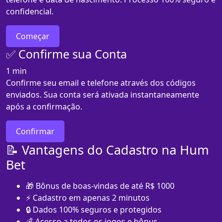
confidencial.
Começar
✅ Confirme sua Conta
1 min
Confirme seu email e telefone através dos códigos
enviados. Sua conta será ativada instantaneamente
após a confirmação.
Confirmar
📝 Vantagens do Cadastro na Hum
Bet
🎁 Bônus de boas-vindas de até R$ 1000
⚡ Cadastro em apenas 2 minutos
🔒 Dados 100% seguros e protegidos
💰 Acesso a todos os jogos e bônus