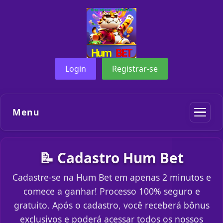
Login
Registrar-se
Menu
📝 Cadastro Hum Bet
Cadastre-se na Hum Bet em apenas 2 minutos e
comece a ganhar! Processo 100% seguro e
gratuito. Após o cadastro, você receberá bônus
exclusivos e poderá acessar todos os nossos