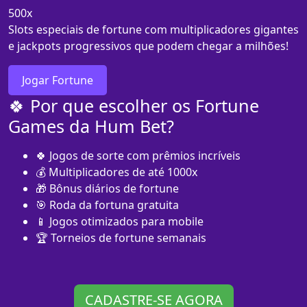
500x
Slots especiais de fortune com multiplicadores gigantes
e jackpots progressivos que podem chegar a milhões!
Jogar Fortune
🍀 Por que escolher os Fortune
Games da Hum Bet?
🍀 Jogos de sorte com prêmios incríveis
💰 Multiplicadores de até 1000x
🎁 Bônus diários de fortune
🎯 Roda da fortuna gratuita
📱 Jogos otimizados para mobile
🏆 Torneios de fortune semanais
CADASTRE-SE AGORA