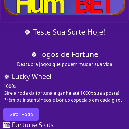
🍀 Teste Sua Sorte Hoje!
🍀 Jogos de Fortune
Descubra jogos que podem mudar sua vida
🍀 Lucky Wheel
1000x
Gire a roda da fortuna e ganhe até 1000x sua aposta!
Prêmios instantâneos e bônus especiais em cada giro.
Girar Roda
🎰 Fortune Slots