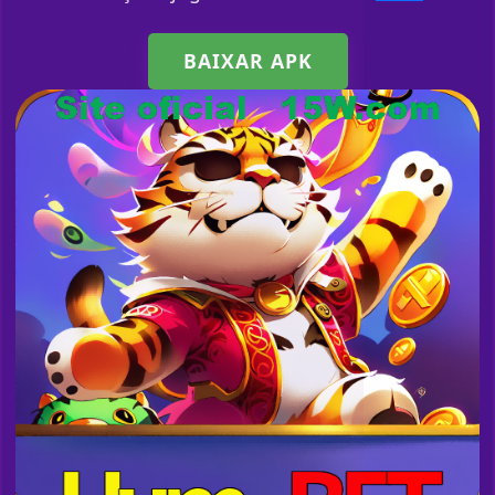
BAIXAR APK