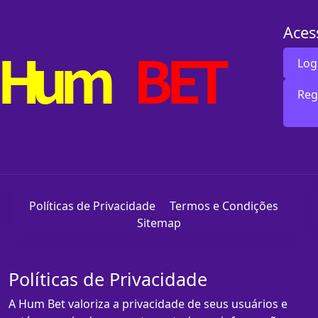
Aces
Log
Reg
Políticas de Privacidade
Termos e Condições
Sitemap
Políticas de Privacidade
A Hum Bet valoriza a privacidade de seus usuários e