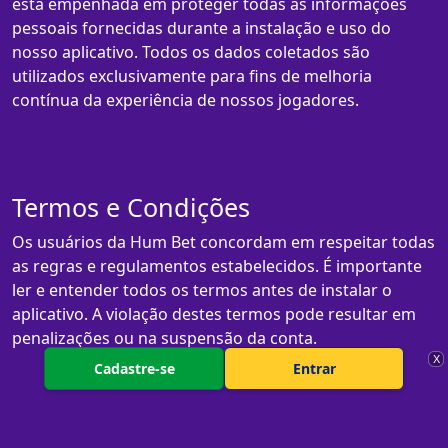
está empenhada em proteger todas as informações
pessoais fornecidas durante a instalação e uso do
nosso aplicativo. Todos os dados coletados são
utilizados exclusivamente para fins de melhoria
contínua da experiência de nossos jogadores.
Termos e Condições
Os usuários da Hum Bet concordam em respeitar todas
as regras e regulamentos estabelecidos. É importante
ler e entender todos os termos antes de instalar o
aplicativo. A violação destes termos pode resultar em
penalizações ou na suspensão da conta.
X
Cadastre-se
Entrar