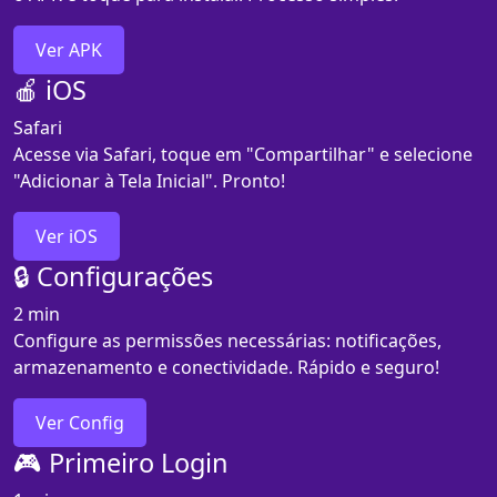
Ver APK
🍎 iOS
Safari
Acesse via Safari, toque em "Compartilhar" e selecione
"Adicionar à Tela Inicial". Pronto!
Ver iOS
🔒 Configurações
2 min
Configure as permissões necessárias: notificações,
armazenamento e conectividade. Rápido e seguro!
Ver Config
🎮 Primeiro Login