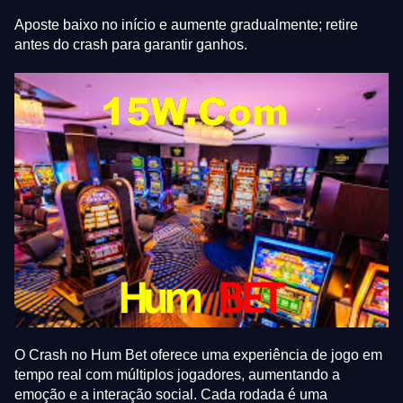
Aposte baixo no início e aumente gradualmente; retire
antes do crash para garantir ganhos.
O Crash no Hum Bet oferece uma experiência de jogo em
tempo real com múltiplos jogadores, aumentando a
emoção e a interação social. Cada rodada é uma