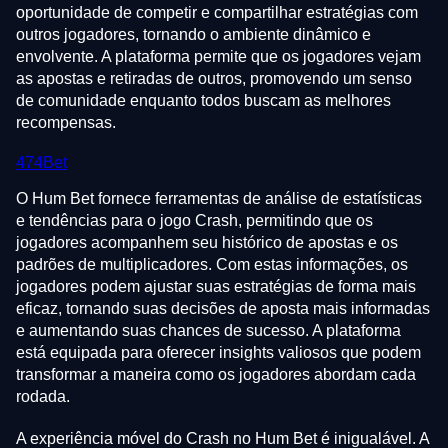
oportunidade de competir e compartilhar estratégias com
outros jogadores, tornando o ambiente dinâmico e
envolvente. A plataforma permite que os jogadores vejam
as apostas e retiradas de outros, promovendo um senso
de comunidade enquanto todos buscam as melhores
recompensas.
474Bet
O Hum Bet fornece ferramentas de análise de estatísticas
e tendências para o jogo Crash, permitindo que os
jogadores acompanhem seu histórico de apostas e os
padrões de multiplicadores. Com estas informações, os
jogadores podem ajustar suas estratégias de forma mais
eficaz, tornando suas decisões de aposta mais informadas
e aumentando suas chances de sucesso. A plataforma
está equipada para oferecer insights valiosos que podem
transformar a maneira como os jogadores abordam cada
rodada.
A experiência móvel do Crash no Hum Bet é inigualável. A