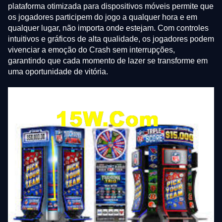
plataforma otimizada para dispositivos móveis permite que
os jogadores participem do jogo a qualquer hora e em
qualquer lugar, não importa onde estejam. Com controles
intuitivos e gráficos de alta qualidade, os jogadores podem
vivenciar a emoção do Crash sem interrupções,
garantindo que cada momento de lazer se transforme em
uma oportunidade de vitória.