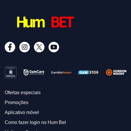
Ofertas especiais
Promoções
Aplicativo móvel
Como fazer login no Hum Bet