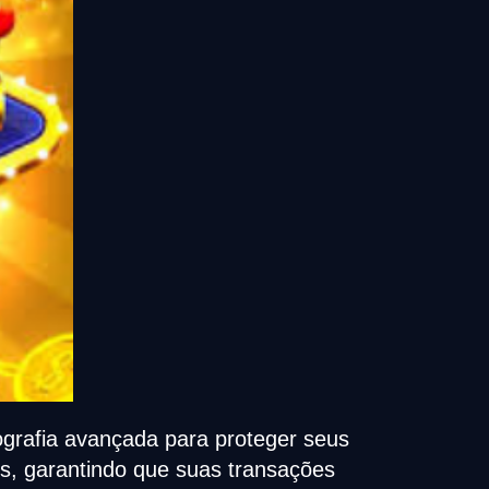
tografia avançada para proteger seus
s, garantindo que suas transações