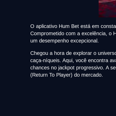
O aplicativo Hum Bet está em consta
Comprometido com a excelência, o H
um desempenho excepcional.
Chegou a hora de explorar o univer
caça-níqueis. Aqui, você encontra a
chances no jackpot progressivo. A s
(Return To Player) do mercado.