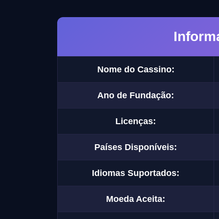
Inform
Nome do Cassino:
Ano de Fundação:
Licenças:
Países Disponíveis:
Idiomas Suportados:
Moeda Aceita: