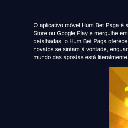
O aplicativo móvel Hum Bet Paga é a
Store ou Google Play e mergulhe em 
detalhadas, o Hum Bet Paga oferece t
novatos se sintam à vontade, enquan
mundo das apostas está literalment