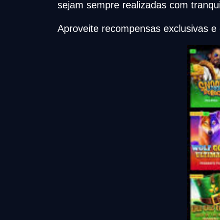
sejam sempre realizadas com tranqui
Aproveite recompensas exclusivas e