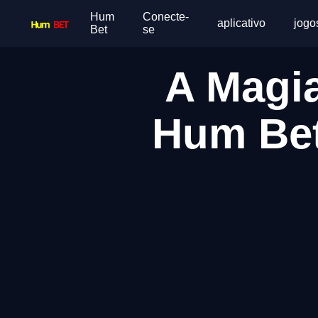
Hum
Conecte-
aplicativo
jogo
Bet
se
A Magia
Hum Bet