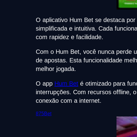
O aplicativo Hum Bet se destaca por
simplificada e intuitiva. Cada funci
com rapidez e facilidade.
Com o Hum Bet, você nunca perde um 
de apostas. Esta funcionalidade mel
melhor jogada.
O app
Hum Bet
é otimizado para fun
interrupções. Com recursos offline, 
conexão com a internet.
875Bet