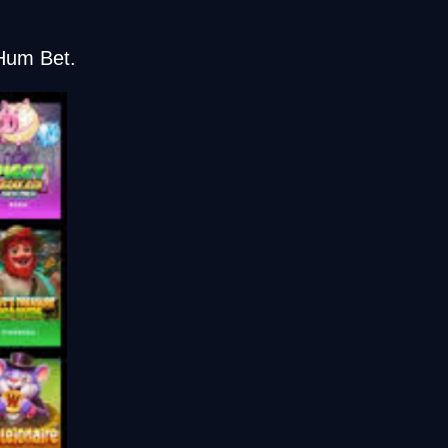
Hum Bet.